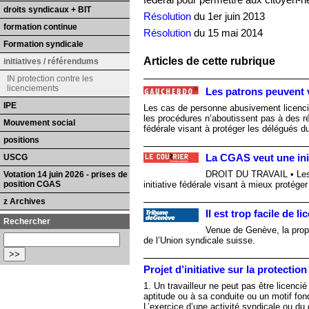
fédéral pour permettre aux citoyen-n
droits syndicaux + BIT
Résolution
du 1er juin 2013
formation continue
Résolution
du 15 mai 2014
Formation syndicale
Articles de cette rubrique
initiatives / référendums
IN protection contre les
licenciements
Les patrons peuvent 
IPE
Les cas de personne abusivement licenci
les procédures n’aboutissent pas à des ré
Mouvement social
fédérale visant à protéger les délégués d
positions
USCG
La CGAS veut une init
DROIT DU TRAVAIL • Les 
Votation 14 juin 2026 - prises de
position CGAS
initiative fédérale visant à mieux protéger 
z Archives
Il est trop facile de l
Rechercher
Venue de Genève, la prop
de l’Union syndicale suisse.
Projet d’initiative sur la protectio
1. Un travailleur ne peut pas être licencié
aptitude ou à sa conduite ou un motif fon
L’exercice d’une activité syndicale ou du 