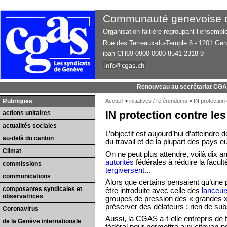
Communauté genevoise d’
Organisation faitière regroupant l’ensemb
Rue des Terreaux-du-Temple 6 - 1201 Ge
iban CH69 0900 0000 8541 2318 9
Renouveau au secrétariat CG
Rubriques
Accueil
>
initiatives / référendums
>
IN protection
IN protection contre le
actions unitaires
actualités sociales
L’objectif est aujourd’hui d’atteindre 
au-delà du canton
du travail et de la plupart des pays 
Climat
On ne peut plus attendre, voilà dix
autorités
fédérales à réduire la facult
commissions
tergiversent
...
communications
Alors que certains pensaient qu’une p
composantes syndicales et
être introduite avec celle des
lanceur
observatrices
groupes de pression des « grandes » s
préserver des délateurs ; rien de subs
Coronavirus
Aussi, la CGAS a-t-elle entrepris de 
de la Genève internationale