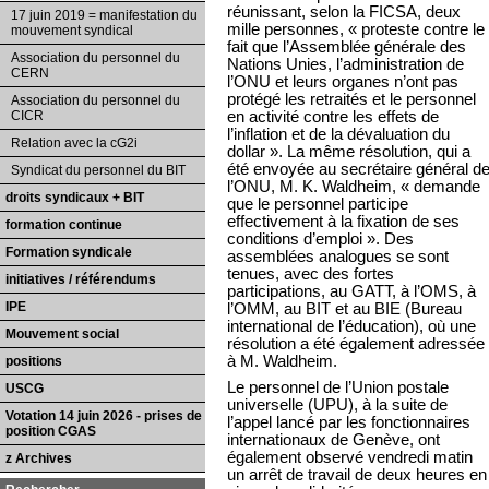
réunissant, selon la FICSA, deux
17 juin 2019 = manifestation du
mille personnes, « proteste contre le
mouvement syndical
fait que l’Assemblée générale des
Association du personnel du
Nations Unies, l’administration de
CERN
l’ONU et leurs organes n’ont pas
protégé les retraités et le personnel
Association du personnel du
en activité contre les effets de
CICR
l’inflation et de la dévaluation du
Relation avec la cG2i
dollar ». La même résolution, qui a
été envoyée au secrétaire général d
Syndicat du personnel du BIT
l’ONU, M. K. Waldheim, « demande
droits syndicaux + BIT
que le personnel participe
effectivement à la fixation de ses
formation continue
conditions d’emploi ». Des
Formation syndicale
assemblées analogues se sont
tenues, avec des fortes
initiatives / référendums
participations, au GATT, à l’OMS, à
IPE
l’OMM, au BIT et au BIE (Bureau
international de l’éducation), où une
Mouvement social
résolution a été également adressée
à M. Waldheim.
positions
Le personnel de l’Union postale
USCG
universelle (UPU), à la suite de
Votation 14 juin 2026 - prises de
l’appel lancé par les fonctionnaires
position CGAS
internationaux de Genève, ont
également observé vendredi matin
z Archives
un arrêt de travail de deux heures en