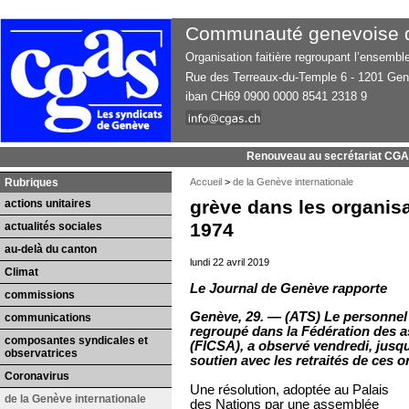
Communauté genevoise d’
Organisation faitière regroupant l’ensemb
Rue des Terreaux-du-Temple 6 - 1201 Ge
iban CH69 0900 0000 8541 2318 9
Renouveau au secrétariat CG
Rubriques
Accueil
>
de la Genève internationale
grève dans les organisa
actions unitaires
1974
actualités sociales
au-delà du canton
lundi 22 avril 2019
Climat
Le Journal de Genève rapporte
commissions
Genève, 29. — (ATS) Le personnel 
communications
regroupé dans la Fédération des a
composantes syndicales et
(FICSA), a observé vendredi, jusqu’
observatrices
soutien avec les retraités de ces o
Coronavirus
Une résolution, adoptée au Palais
de la Genève internationale
des Nations par une assemblée