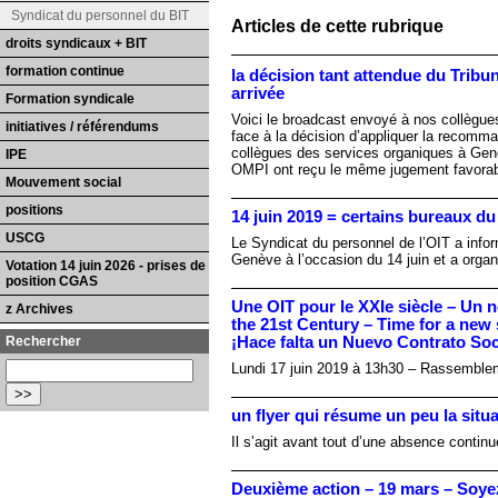
Syndicat du personnel du BIT
Articles de cette rubrique
droits syndicaux + BIT
formation continue
la décision tant attendue du Tribun
arrivée
Formation syndicale
Voici le broadcast envoyé à nos collègues
initiatives / référendums
face à la décision d’appliquer la recomma
collègues des services organiques à Gen
IPE
OMPI ont reçu le même jugement favorable
Mouvement social
positions
14 juin 2019 = certains bureaux du 
USCG
Le Syndicat du personnel de l’OIT a inf
Genève à l’occasion du 14 juin et a org
Votation 14 juin 2026 - prises de
position CGAS
Une OIT pour le XXIe siècle – Un n
z Archives
the 21st Century – Time for a new s
Rechercher
¡Hace falta un Nuevo Contrato Soci
Lundi 17 juin 2019 à 13h30 ­– Rassemblem
un flyer qui résume un peu la situ
Il s’agit avant tout d’une absence contin
Deuxième action – 19 mars – Soyez