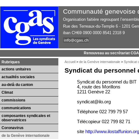
Communauté genevoise d’
Organisation faitière regroupant l’ensemb
Rue des Terreaux-du-Temple 6 - 1201 Ge
iban CH69 0900 0000 8541 2318 9
Renouveau au secrétariat CG
Rubriques
Accueil
>
de la Genève internationale
>
Syndicat 
Syndicat du personnel 
actions unitaires
actualités sociales
Syndicat du personnel du BIT
au-delà du canton
4, route des Morillons
1211 Genève 22
Climat
commissions
syndicat@ilo.org
communications
Téléphone 022 799 79 57
composantes syndicales et
observatrices
Télécopieur 022 799 82 71
Coronavirus
site
http://www.ilostaffunion.
de la Genève internationale