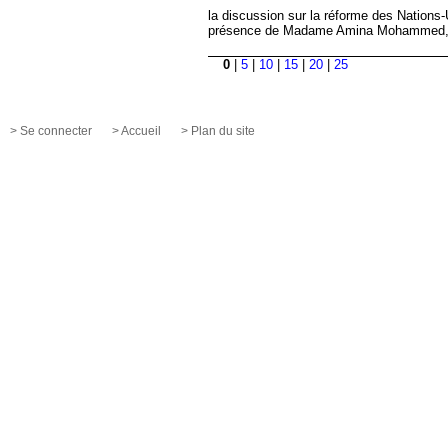
la discussion sur la réforme des Nation
présence de Madame Amina Mohammed, vi
0
|
5
|
10
|
15
|
20
|
25
> Se connecter
> Accueil
> Plan du site