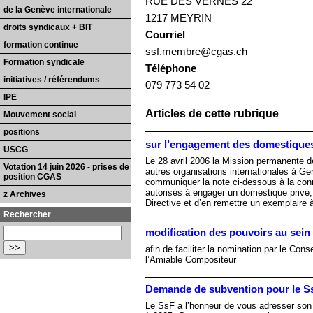
RUE DES VERNES 22
de la Genève internationale
1217 MEYRIN
droits syndicaux + BIT
Courriel
formation continue
ssf.membre@cgas.ch
Formation syndicale
Téléphone
initiatives / référendums
079 773 54 02
IPE
Articles de cette rubrique
Mouvement social
positions
sur l’engagement des domestiques
USCG
Le 28 avril 2006 la Mission permanente d
Votation 14 juin 2026 - prises de
autres organisations internationales à Gen
position CGAS
communiquer la note ci-dessous à la co
autorisés à engager un domestique privé,
z Archives
Directive et d’en remettre un exemplaire à
Rechercher
modification des pouvoirs au sei
afin de faciliter la nomination par le Co
l’Amiable Compositeur
Demande de subvention pour le S
Le SsF a l’honneur de vous adresser son p