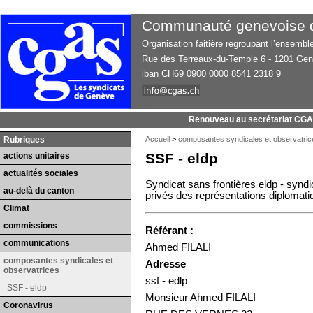
Communauté genevoise d’
Organisation faitière regroupant l’ensemb
Rue des Terreaux-du-Temple 6 - 1201 Ge
iban CH69 0900 0000 8541 2318 9
Renouveau au secrétariat CG
Rubriques
Accueil
>
composantes syndicales et observatric
SSF - eldp
actions unitaires
actualités sociales
Syndicat sans frontières eldp - syn
au-delà du canton
privés des représentations diplomatiq
Climat
commissions
Référant :
communications
Ahmed FILALI
composantes syndicales et
Adresse
observatrices
ssf - edlp
SSF - eldp
Monsieur Ahmed FILALI
Coronavirus