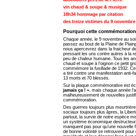
vin chaud & soupe & musique
18h34 hommage par citation
des treize victimes du 9 novembre
Pourquoi cette commémoration
Chaque année, le 9 novembre au soir
passez au bout de la Plaine de Plain
nous apercevrez dans la fraicheur de
pressant les uns contre autres à la 
peu de chaleur humaine. Tous les ans
chaud et soupe à l’oignon ce petit gr
commémore la fusillade de 1932. Ce 
a tiré contre une manifestation anti-fas
13 morts et 70 blessés.
Sur la plaque commémorative est éc
jamais ça ! »
, mais chaque année l’ac
malheureusement de nouvelles justifi
commémoration.
Des guerres toujours plus meurtrières
sociaux toujours plus âpres, la Liber
partout, la survie de notre espèce mi
un système économique destructeur,
manquent pas pour qu’une nouvelle f
de bonne volonté se retrouvent pour d