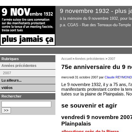
9 novembre 1932 - plus j
à la mémoire du 9 novembre 1932, pour la 
p.a. CGAS - Rue des Terreaux-du-Temple
Rubriques
Accueil
>
Années précédentes
>
2007
75e anniversaire du 9 
Années précédentes
2007
mercredi 31 octobre 2007 par
Claude REYMOND
Lu ailleurs...
Le 9 novembre 1932, il y a 75 ans, l
vidéos
manifestants protestant contre la ten
tuées sur la plaine de Plainpalais. 
Rechercher
se souvenir et agir
vendredi 9 novembre 2007 
Plainpalais
allocutions près de la Pierre