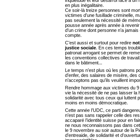
inquiétude et leur désarroi face à u
en plus inégalitaire.
Ce soir-là treize personnes sont mort
victimes d’une fusillade criminelle, m
pas seulement la nécessité de mémo
pousse année après année à revenir s
d’un crime dont personne n’a jamais 
compte.
C’est aussi et surtout pour redire
not
justice sociale
. En ces temps troubl
patronat arrogant se permet de reme
les conventions collectives de trava
dans le bâtiment...
Le temps n’est plus où les patrons
d’enfer, des salaires de misère, des 
n’acceptons pas qu’ils veuillent impo
Rendre hommage aux victimes du 9 n
vie la nécessité de ne pas laisser la
solidarité avec tous ceux qui luttent 
moins en moins démocratique.
Cette année l’UDC, ce parti dangere
n’est pas sans rappeler celle des resp
accaparé l’identité suisse pour en f
ne nous reconnaissons pas dans cett
le 9 novembre au soir autour de la Pi
d’entreaide, de solidarité et d’ouvert