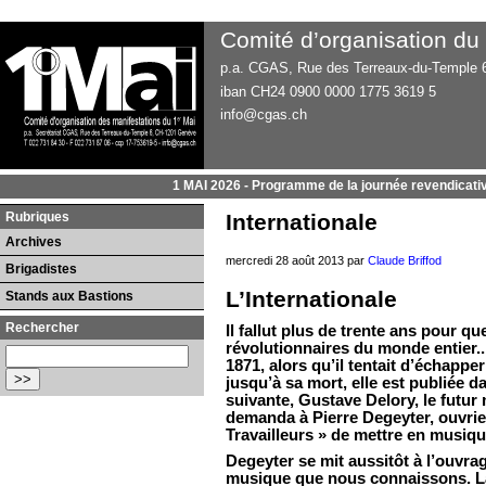
Comité d’organisation du
p.a. CGAS, Rue des Terreaux-du-Temple 6
iban CH24 0900 0000 1775 3619 5
info@cgas.ch
1 MAI 2026 - Programme de la journée revendicati
Rubriques
Internationale
Archives
mercredi 28 août 2013 par
Claude Briffod
Brigadistes
L’Internationale
Stands aux Bastions
Rechercher
Il fallut plus de trente ans pour q
révolutionnaires du monde entier...
1871, alors qu’il tentait d’échapper
jusqu’à sa mort, elle est publiée 
suivante, Gustave Delory, le futur ma
demanda à Pierre Degeyter, ouvrier
Travailleurs » de mettre en musiqu
Degeyter se mit aussitôt à l’ouv
musique que nous connaissons. La L