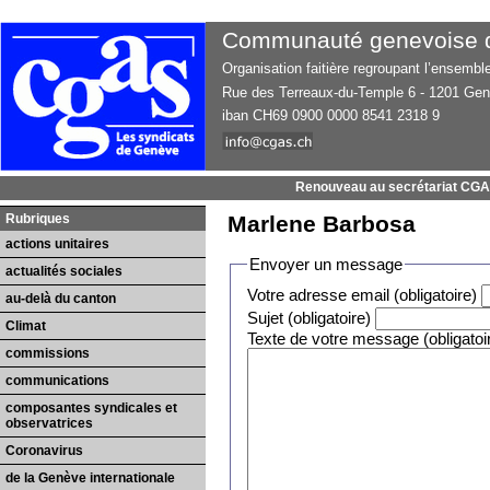
Communauté genevoise d’
Organisation faitière regroupant l’ensemb
Rue des Terreaux-du-Temple 6 - 1201 Ge
iban CH69 0900 0000 8541 2318 9
Renouveau au secrétariat CG
Rubriques
Marlene Barbosa
actions unitaires
Envoyer un message
actualités sociales
Votre adresse email (obligatoire)
au-delà du canton
Sujet (obligatoire)
Climat
Texte de votre message (obli
commissions
communications
composantes syndicales et
observatrices
Coronavirus
de la Genève internationale