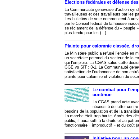
Élections fédérales et défense des 
La Communauté genevoise d’action syndica
travailleuses et des travailleurs par les 
Les bulletins de vote commencent à arriv
par le Conseil fédéral de la hausse inacc
se réclament de la défense du « peuple »
plus tendu pour les (...)
Plainte pour calomnie classée, dr
Le Ministère public a refusé l’entrée en 
un secrétaire patronal du secteur de la co
qui l’emploie. La CGAS salue cette décisi
GGE vs SIT : 0-1. La Communauté genevo
satisfaction de l’ordonnance de non-entré
plainte pour calomnie et violation du secre
Le combat pour l’empl
continue
La CGAS prend acte avec re
nécessité de lutter contr
besoins de la population et de la transiti
La marche était trop haute. Après des déc
public, il aura suffi à la droite et au patro
fonctionnaire « improductif » et du coût (ab
Initiative pour un co