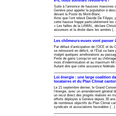
e-s, nous sommes révolté-e-s !
Suite à l’annonce de hausses massives de
Genève pour appeler la population à desc
devant la Poste du Mont-Blanc.
Ainsi que l’ont relevé Davide De Filippo,
cette hausse frappe particulièrement les
« Les failles de la LAMAL, déclare Chris
assureurs et la droite dans les années (...
Les chômeurs-euses vont passer à
Par défaut d’anticipation de l’OCE et du 
se retrouvent en déficit, et l’État va fa
malgré quelques améliorations au passag
Perte de gains Lorsqu’on est au chômage 
mois d’indemnisation et au maximum 44 i
Autant dire que cette assurance fédérale
Loi énergie : une large coalition d
locataires et du Plan Climat canto
Le 21 septembre dernier, le Grand Conseil
l’énergie, avec un amendement général dé
un recul direct des progrès réalisés en m
efforts déployés à Genève depuis 30 ans. 
de nombreux objectifs du Plan Climat cant
syndicats et associations favorables (...)