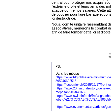
central pour protéger nos acquis soci
l’extrême droite et leurs amis des mil
attaque contre nos salaires. Cette at
de bouclier pour faire barrage et con
loi destructrice.
Nous, comité unitaire rassemblant de
associatives, mènerons le combat dans
afin de faire tomber cette loi et d’ob
m
v
PS:
Dans les médias :
https://www.tdg.ch/salaire-minimum-ge
895246692513
https://lecourrier.ch/2025/12/17/front-
https://www.20min.ch/fr/story/geneve-ba
meprisant-103471632
https://www.swissinfo.ch/fre/la-gauch
jobs-d%27%C3%A9t%C3%A9/906555
https://www.evenement.ch/articles/gen