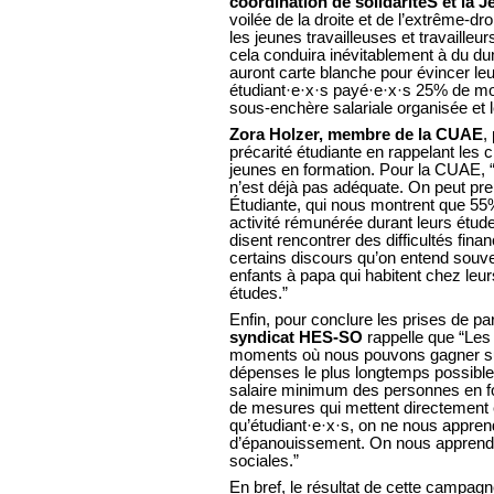
coordination de solidaritéS et la J
voilée de la droite et de l’extrême-d
les jeunes travailleuses et travailleur
cela conduira inévitablement à du dum
auront carte blanche pour évincer leu
étudiant·e·x·s payé·e·x·s 25% de mo
sous-enchère salariale organisée et l
Zora Holzer, membre de la CUAE
,
précarité étudiante en rappelant les c
jeunes en formation. Pour la CUAE, “L
n’est déjà pas adéquate. On peut pren
Étudiante, qui nous montrent que 55
activité rémunérée durant leurs étud
disent rencontrer des difficultés fina
certains discours qu’on entend souve
enfants à papa qui habitent chez leur
études.”
Enfin, pour conclure les prises de pa
syndicat HES-SO
rappelle que “Les 
moments où nous pouvons gagner suf
dépenses le plus longtemps possible,
salaire minimum des personnes en fo
de mesures qui mettent directement 
qu’étudiant·e·x·s, on ne nous appren
d’épanouissement. On nous apprend à
sociales.”
En bref, le résultat de cette campagn