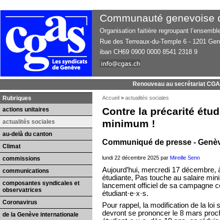
Communauté genevoise d’
Organisation faitière regroupant l’ensemb
Rue des Terreaux-du-Temple 6 - 1201 Ge
iban CH69 0900 0000 8541 2318 9
Renouveau au secrétariat CG
Rubriques
Accueil
>
actualités sociales
Contre la précarité étud
actions unitaires
minimum !
actualités sociales
au-delà du canton
Communiqué de presse - Genèv
Climat
lundi 22 décembre 2025 par
Mireille Senn
commissions
Aujourd’hui, mercredi 17 décembre, à 
communications
étudiante, Pas touche au salaire mi
composantes syndicales et
lancement officiel de sa campagne c
observatrices
étudiant·e·x·s.
Coronavirus
Pour rappel, la modification de la lo
devront se prononcer le 8 mars proch
de la Genève internationale