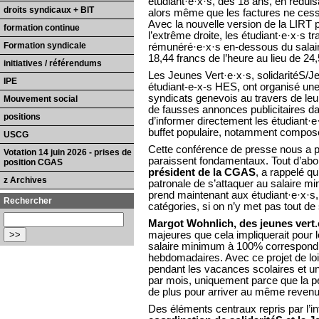
étudiant·e·x·s, dès 18 ans, en réduis
droits syndicaux + BIT
alors même que les factures ne cess
Avec la nouvelle version de la LIRT 
formation continue
l’extrême droite, les étudiant·e·x·s t
Formation syndicale
rémunéré·e·x·s en-dessous du salaire
18,44 francs de l’heure au lieu de 24,
initiatives / référendums
Les Jeunes Vert·e·x·s, solidaritéS/J
IPE
étudiant-e-x-s HES, ont organisé une
syndicats genevois au travers de leur
Mouvement social
de fausses annonces publicitaires dans 
positions
d’informer directement les étudiant·e·
buffet populaire, notamment composé
USCG
Cette conférence de presse nous a pe
Votation 14 juin 2026 - prises de
paraissent fondamentaux. Tout d’abor
position CGAS
président de la CGAS
, a rappelé qu’
z Archives
patronale de s’attaquer au salaire mi
prend maintenant aux étudiant·e·x·s, 
Rechercher
catégories, si on n’y met pas tout de s
Margot Wohnlich, des jeunes vert.
majeures que cela impliquerait pour l
salaire minimum à 100% correspond 
hebdomadaires. Avec ce projet de loi,
pendant les vacances scolaires et uni
par mois, uniquement parce que la pe
de plus pour arriver au même revenu
Des éléments centraux repris par l’i