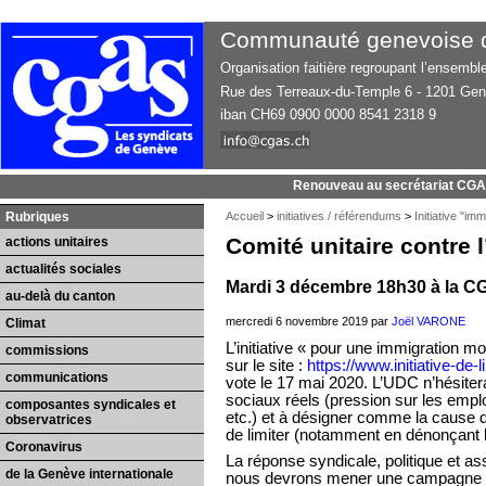
Communauté genevoise d’
Organisation faitière regroupant l’ensemb
Rue des Terreaux-du-Temple 6 - 1201 Ge
iban CH69 0900 0000 8541 2318 9
Renouveau au secrétariat CG
Rubriques
Accueil
>
initiatives / référendums
>
Initiative "i
Comité unitaire contre l
actions unitaires
actualités sociales
Mardi 3 décembre 18h30 à la 
au-delà du canton
mercredi 6 novembre 2019 par
Joël VARONE
Climat
L’initiative « pour une immigration m
commissions
sur le site :
https://www.initiative-de-l
communications
vote le 17 mai 2020. L’UDC n’hésiter
sociaux réels (pression sur les emploi
composantes syndicales et
etc.) et à désigner comme la cause de 
observatrices
de limiter (notamment en dénonçant l
Coronavirus
La réponse syndicale, politique et asso
de la Genève internationale
nous devrons mener une campagne im