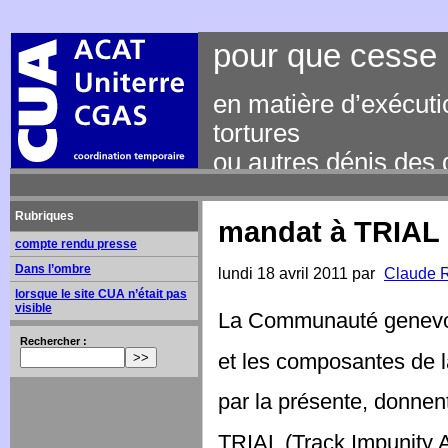
pour que cesse 
en matière d’exécutio
tortures
ou autres dénis des
p.a. CGAS - Rue des
phone +41 22 731 84
Rubriques
mandat à TRIAL
compte rendu presse
Dans l’ombre
lundi 18 avril 2011 par
Claude
lorsque le site CUA n’était pas
visible
La Communauté genevoi
Rechercher :
et les composantes de l
par la présente, donnen
TRIAL (Track Impunity A