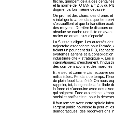
flèche, grimpent déjà à des centaines
et la norme de l’OTAN à « 2 % du PI
dogme, parfois même dépassé.
On promet des chars, des drones et 
« intelligents », pendant que les serv
s’essoufflent et que la transition éco
des moyens. Derrière le discours de 
absolue se cache une fuite en avant 
moins de droits, plus d’opacité.
La Suisse s’aligne. Les autorités de
trajectoire ascendante pour l’armée,
frôlant un pour cent du PIB, l’achat 
systèmes aériens et la consolidation
industrielle dite « stratégique ». Les 
internationaux s’enchaînent, l’indust
des compensations et des marchés.
Et le secret commercial recouvre d
militarisées. Pendant ce temps, l’éne
de plein fouet l’austérité. On nous expl
rappeler, ici, la leçon de la fusillad
la force et s’acoquine avec des dis
qui saignent. Face aux relents xénop
social et antifasciste, pour la désesc
Il faut rompre avec cette spirale infe
l’argent public nourrisse la peur et les
démocratiques, des reconversions ind